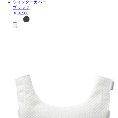
ウィンターカバー
ブラック
￥16,500
お
買
い
物
カ
ゴ
に
追
加