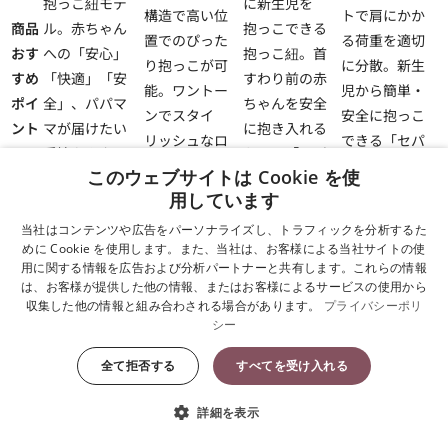
抱っこ紐モデ
に新生児を
構造で高い位
トで肩にかか
商品
ル。赤ちゃん
抱っこできる
置でのぴった
る荷重を適切
おす
への「安心」
抱っこ紐。首
り抱っこが可
に分散。新生
すめ
「快適」「安
すわり前の赤
能。ワントー
児から簡単・
ポイ
全」、パパマ
ちゃんを安全
ンでスタイ
安全に抱っこ
ント
マが届けたい
に抱き入れる
リッシュなロ
できる「セパ
愛情をカタチ
ための「セパ
ングセラーモ
レート構
このウェブサイトは Cookie を使
にした抱っこ
レート構造」
デル。
造」。
用しています
紐。
が特徴。
当社はコンテンツや広告をパーソナライズし、トラフィックを分析するた
めに Cookie を使用します。また、当社は、お客様による当社サイトの使
対象
0カ月~約36ヶ
0カ月〜約36ヶ
0カ月〜約12ヶ
0カ月~約15ヶ
用に関する情報を広告および分析パートナーと共有します。これらの情報
月齢
月
月
月
月
は、お客様が提供した他の情報、またはお客様によるサービスの使用から
収集した他の情報と組み合わされる場合があります。
プライバシーポリ
シー
対象
体重3.2~15kg
体重3.5〜15kg
体重3.2〜11kg
体重3.2~12kg
体重
全て拒否する
すべてを受け入れる
詳細を表示
対象