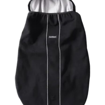
カ
ゴ
に
追
加