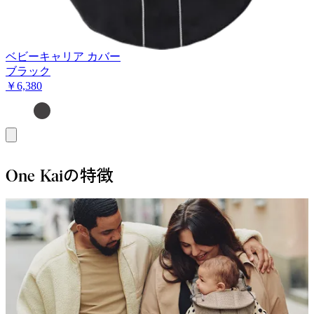
ベビーキャリア カバー
ブラック
￥6,380
お
買
い
One Kaiの特徴
物
カ
ゴ
に
追
加