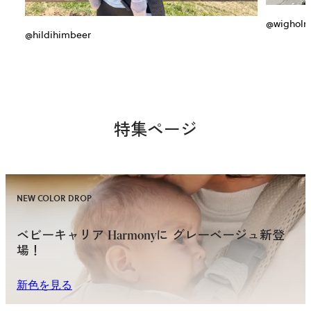
@wigholm
@hildihimbeer
特集ページ
NEW COLOR DROP
ベビーキャリア Harmonyに グレーベージュ新登
場！
新色を見る