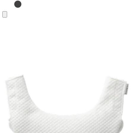
お
買
い
物
カ
ゴ
に
追
加