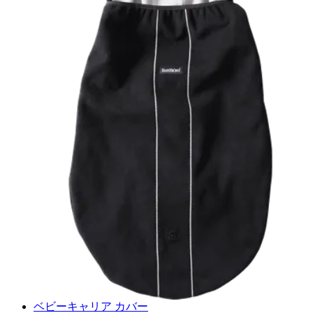
に
追
加
ベビーキャリア カバー