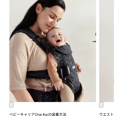
ベビーキャリアOne Kaiの装着方法
ウエスト