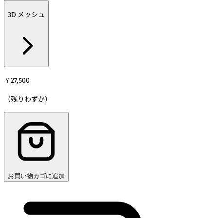
3D メッシュ
Additional
information
about
素
材
￥27,500
（残りわずか）
お買い物カゴに追加