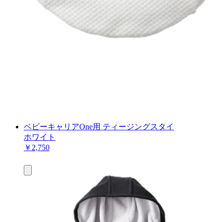
ベビーキャリアOne用 ティージングスタイ
ホワイト
￥2,750
お
買
い
物
カ
ゴ