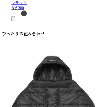
ブラック
￥6,380
お
買
い
物
ぴったりの組み合わせ
カ
ゴ
に
追
加