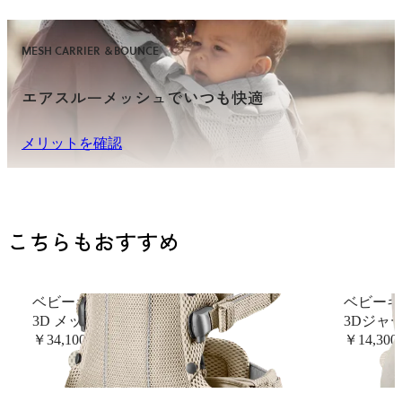
MESH CARRIER ＆BOUNCE
エアスルーメッシュでいつも快適
メリットを確認
こちらもおすすめ
ベビーキャリア Harmony
ベビーキャ
3D メッシュ, グレーベージュ
3Dジャ
￥34,100
￥14,300
+
6