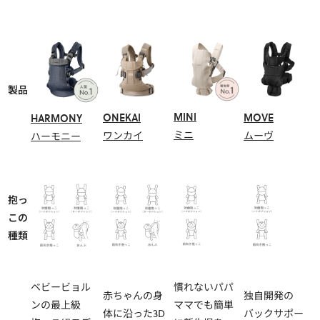
製品
MINI
ONEKAI
MOVE
HARMONY
ミニ
ワンカイ
ムーヴ
ハーモニー
抱っ
この
種類
ベビービョル
慣れないパパ
赤ちゃんの身
独自開発の
ンの最上級
ママでも簡単
体に沿った3D
バックサポー