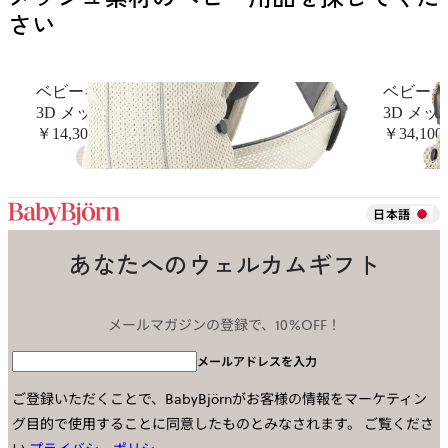
さい
ベビーキャリア Mini
ベビーキャ
3D メッシュ, クリーム
3D メッ
￥14,300
￥34,100
+
9
日本語
あなたへのウェルカムギフト
メールマガジンの登録で、10%OFF！
メールアドレスを入力
ご登録いただくことで、BabyBjörnがお客様の情報をマーケティン
グ目的で使用することに同意したものとみなされます。
ご覧くださ
い
プライバシーポリシー
.