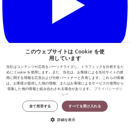
このウェブサイトは Cookie を使
用しています
当社はコンテンツや広告をパーソナライズし、トラフィックを分析するた
めに Cookie を使用します。また、当社は、お客様による当社サイトの使
Customer service
About us
用に関する情報を広告および分析パートナーと共有します。これらの情報
は、お客様が提供した他の情報、またはお客様によるサービスの使用から
収集した他の情報と組み合わされる場合があります。
プライバシーポリ
公式限定サービス
私たちについて
シー
ギフトを見つける
ベビービョルンの歴史
ユーザー登録
安全と品質
全て拒否する
すべてを受け入れる
ベビービョルンの製品保
サスティナビリティ
証について
抱っこ紐安全協議会
詳細を表示
ご投稿でプレゼント
会社概要