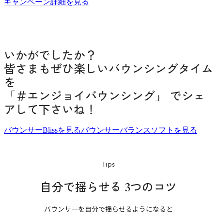
新
キャンペーン詳細を見る
し
い
タ
ブ
いかがでしたか？
で
開
皆さまもぜひ楽しいバウンシングタイム
き
を
ま
「＃エンジョイバウンシング」 でシェ
す
アして下さいね！
バウンサーBlissを見る
バウンサーバランスソフトを見る
Tips
自分で揺らせる 3つのコツ
バウンサーを自分で揺らせるようになると