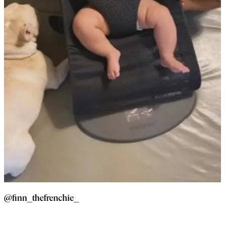
@finn_thefrenchie_