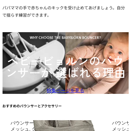
パパママの手で赤ちゃんのキックを受け止めてあげましょう。自分
で揺らす練習ができます。
WHY CHOOSE THE BABYBJÖRN BOUNCER?
ベビービョルンのバウ
ンサーが 選ばれる理由
特集ページを見る
おすすめのバウンサーとアクセサリー
バウンサーBliss（ブリス）
バウンサ
メッシュ, グレーベージュ
メッシュ