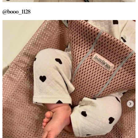
@booo_1128