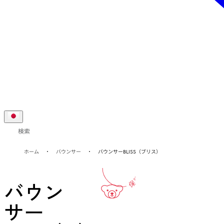
検索
10-年
ホーム
バウンサー
バウンサーBLISS（ブリス）
保証
バウン
サー