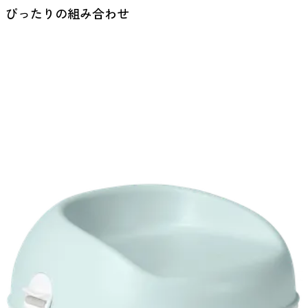
物
ぴったりの組み合わせ
カ
ゴ
に
追
加