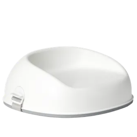
ゴ
に
追
加