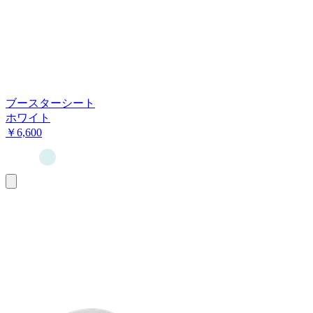
ブースターシート
ホワイト
￥6,600
お
買
い
物
カ
ゴ
に
追
加