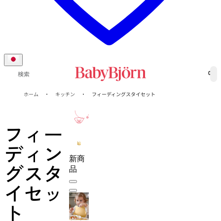
0
検索
ホーム
キッチン
フィーディングスタイセット
1-年
保証
フィー
ディン
新商
グスタ
品
イセッ
ト