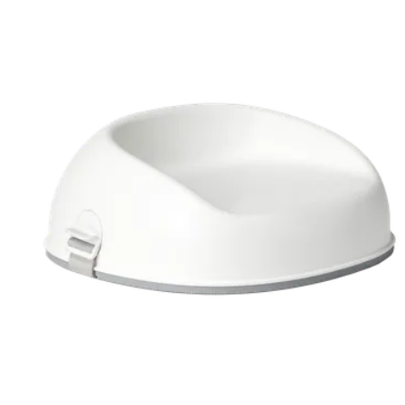
に
追
加