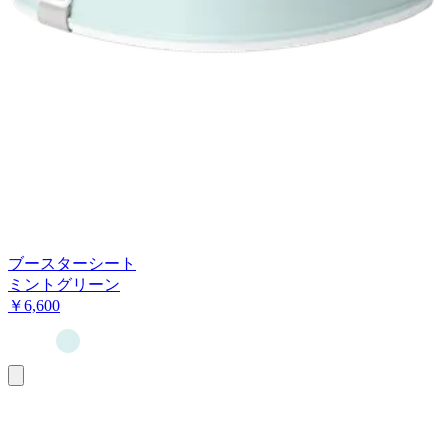
ブースターシート
ミントグリーン
￥6,600
お
買
い
物
カ