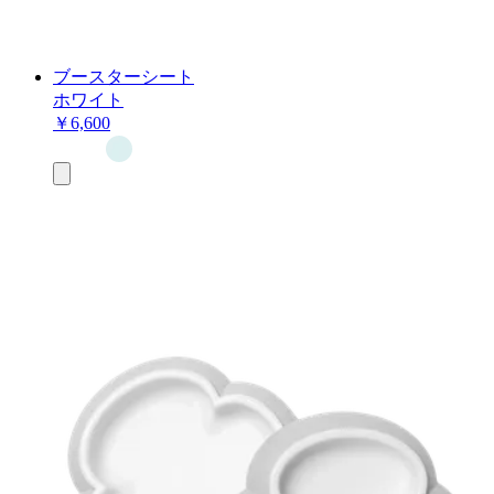
ブースターシート
ホワイト
￥6,600
お
買
い
物
カ
ゴ
に
追
加