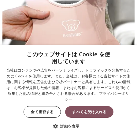
このウェブサイトは Cookie を使
用しています
当社はコンテンツや広告をパーソナライズし、トラフィックを分析するた
めに Cookie を使用します。また、当社は、お客様による当社サイトの使
用に関する情報を広告および分析パートナーと共有します。これらの情報
お手入れも簡単!
は、お客様が提供した他の情報、またはお客様によるサービスの使用から
収集した他の情報と組み合わされる場合があります。
プライバシーポリ
ベビービョルンのソフトスタイは、使い終われば水で洗い流すだけ。
シー
自動食器洗浄機もOK。頻繁に遣うものなので、すぐ 洗ってすぐ使
全て拒否する
すべてを受け入れる
う。イージーケアを実現しています。
詳細を表示