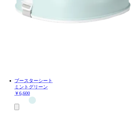
ブースターシート
ミントグリーン
￥6,600
お
買
い
物
カ
ゴ