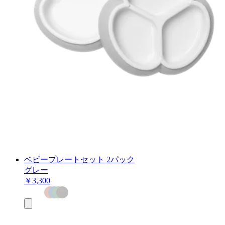
ベビープレートセット 2パック
グレー
￥3,300
お
買
い