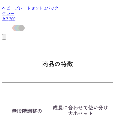
ベビープレートセット 2パック
グレー
￥3,300
お
買
い
物
カ
ゴ
商品の特徴
に
追
加