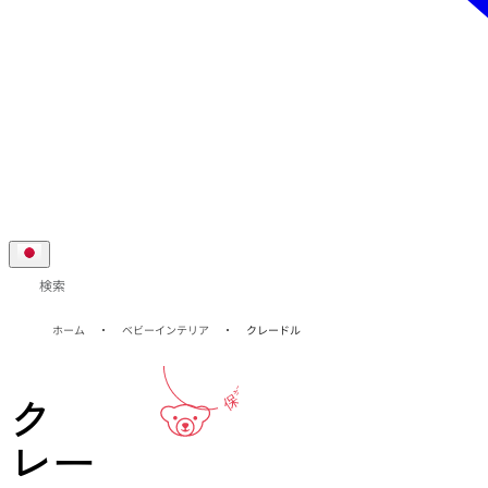
検索
1-年
ホーム
ベビーインテリア
クレードル
保証
ク
レー