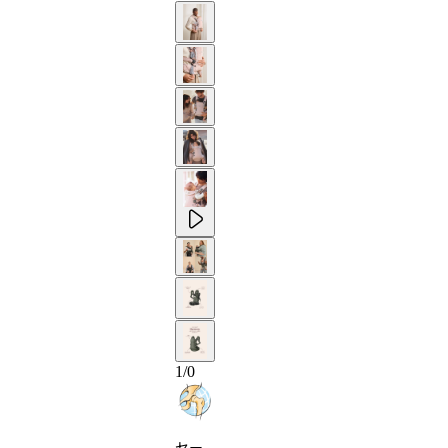
1
/
0
セー