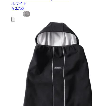
ホワイト
￥2,750
お
買
い
物
カ
ゴ
に
追
加