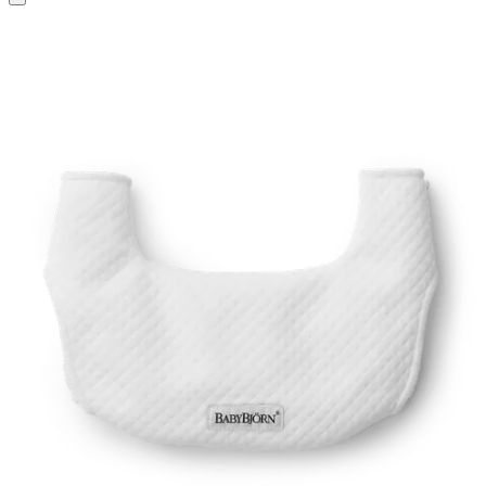
買
い
物
カ
ゴ
に
追
加