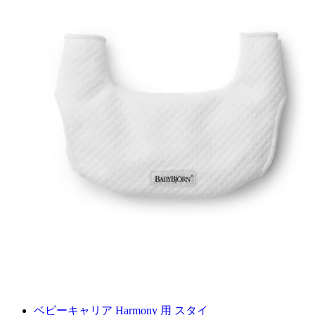
に
追
加
ベビーキャリア Harmony 用 スタイ