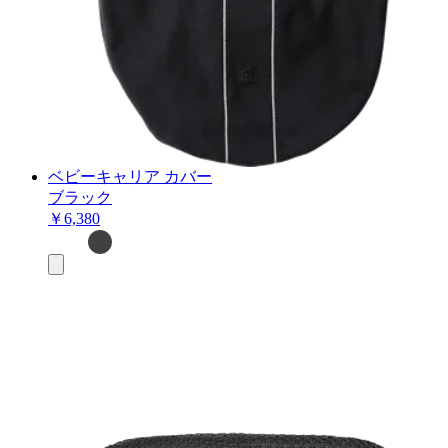
ベビーキャリア カバー
ブラック
￥6,380
お
買
い
物
カ
ゴ
に
追
加