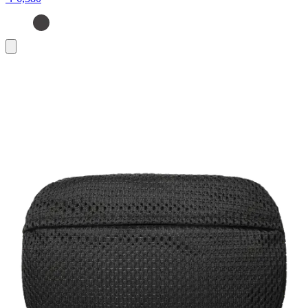
お
買
い
物
カ
ゴ
に
追
加