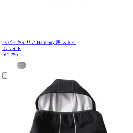
ベビーキャリア Harmony 用 スタイ
ホワイト
￥2,750
お
買
い
物
カ
ゴ
に
追
加