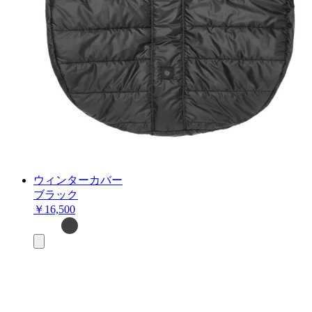
ウィンターカバー
ブラック
￥16,500
お
買
い
物
カ
ゴ