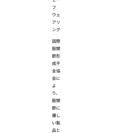
フ
ウェ
アリ
ング
国際
股関
節形
成不
全協
会に
よ
り、
股関
節に
優し
い製
品と