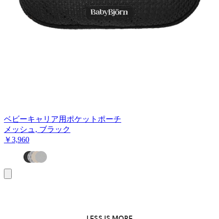
ベビーキャリア用ポケットポーチ
メッシュ, ブラック
￥3,960
お
買
い
物
カ
LESS IS MORE
ゴ