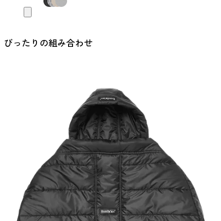
お
買
い
物
ぴったりの組み合わせ
カ
ゴ
に
追
加