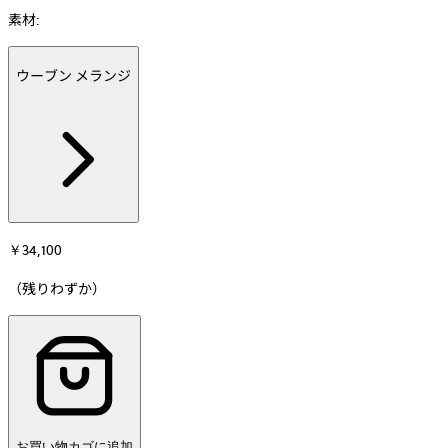
素材
:
ウーブン メランジ
Additional
information
about
素
材
￥34,100
（残りわずか）
お買い物カゴに追加