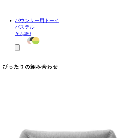
バウンサー用トーイ
パステル
￥7,480
お
買
い
物
ぴったりの組み合わせ
カ
ゴ
に
追
加