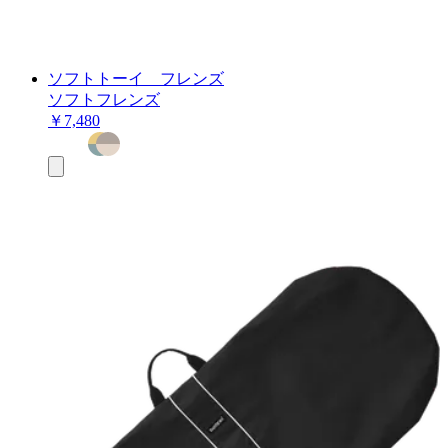
ソフトトーイ フレンズ
ソフトフレンズ
￥7,480
お
買
い
物
カ
ゴ
に
追
加