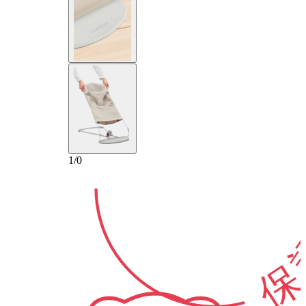
1-年
1
/
0
保