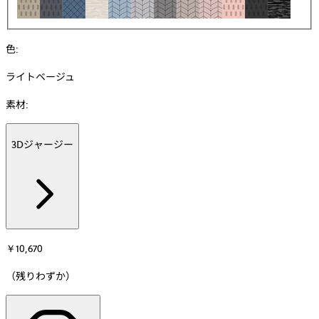
色
:
ライトベージュ
素材
:
3Dジャージー
Additional
information
about
素
材
￥10,670
（残りわずか）