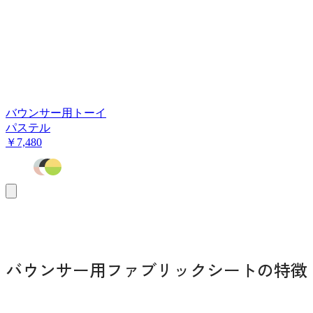
バウンサー用トーイ
パステル
￥7,480
お
買
い
物
カ
ゴ
バウンサー用ファブリックシートの特徴
に
追
加