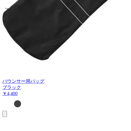
バウンサー用バッグ
ブラック
￥4,400
お
買
い
物