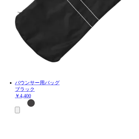
バウンサー用バッグ
ブラック
￥4,400
お
買
い
物
カ
ゴ