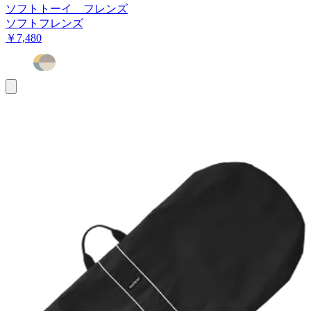
ソフトトーイ フレンズ
ソフトフレンズ
￥7,480
お
買
い
物
カ
ゴ
に
追
加