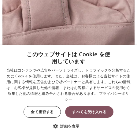
このウェブサイトは Cookie を使
用しています
当社はコンテンツや広告をパーソナライズし、トラフィックを分析するた
ウーブン素材
めに Cookie を使用します。また、当社は、お客様による当社サイトの使
用に関する情報を広告および分析パートナーと共有します。これらの情報
赤ちゃんの肌にやさしく、豊かな光沢のある仕上がりで、高品質な
は、お客様が提供した他の情報、またはお客様によるサービスの使用から
収集した他の情報と組み合わされる場合があります。
プライバシーポリ
ものです。
シー
全て拒否する
すべてを受け入れる
詳細を表示