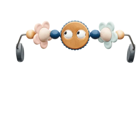
に
追
加