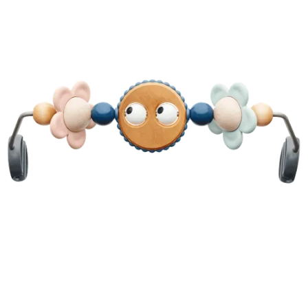
カ
ゴ
に
追
加