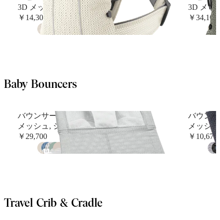
3D メッシュ, クリーム
3D メッ
￥14,300
￥34,100
+
9
Baby Bouncers
バウンサーバランス ソフト
バウンサ
メッシュ, シルバー／ホワイト
メッシュ
￥29,700
￥10,670
+
8
Travel Crib & Cradle