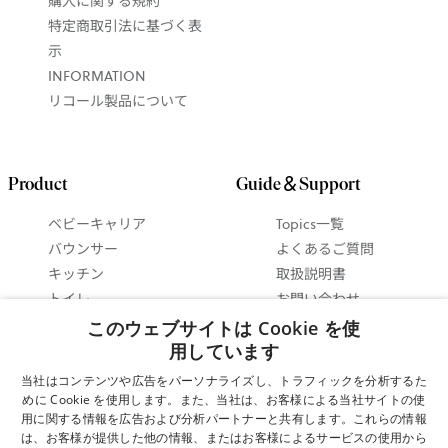
特定商取引法に基づく表
示
INFORMATION
リコール製品について
Product
Guide＆Support
ベビーキャリア
Topics一覧
バウンサー
よくあるご質問
キッチン
取扱説明書
トイレ
お問い合わせ
ベビーインテリア
抱っこ紐ガイド
このウェブサイトは Cookie を使
セットで 最大15%お得
バウンサーガイド
用しています
に！
使い方ビデオ
当社はコンテンツや広告をパーソナライズし、トラフィックを分析するた
ギフトガイド
めに Cookie を使用します。また、当社は、お客様による当社サイトの使
用に関する情報を広告および分析パートナーと共有します。これらの情報
は、お客様が提供した他の情報、またはお客様によるサービスの使用から