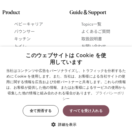
Product
Guide＆Support
ベビーキャリア
Topics一覧
バウンサー
よくあるご質問
キッチン
取扱説明書
トイレ
お問い合わせ
ベビーインテリア
抱っこ紐ガイド
このウェブサイトは Cookie を使
セットで 最大15%お得
バウンサーガイド
用しています
に！
使い方ビデオ
当社はコンテンツや広告をパーソナライズし、トラフィックを分析するた
ギフトガイド
めに Cookie を使用します。また、当社は、お客様による当社サイトの使
用に関する情報を広告および分析パートナーと共有します。これらの情報
は、お客様が提供した他の情報、またはお客様によるサービスの使用から
Cookie設定
収集した他の情報と組み合わされる場合があります。
プライバシーポリ
シー
プライバシーポリシー
全て拒否する
すべてを受け入れる
Copyright © 2025 ベビービョルン株式会社 All Rights Reserved.
詳細を表示