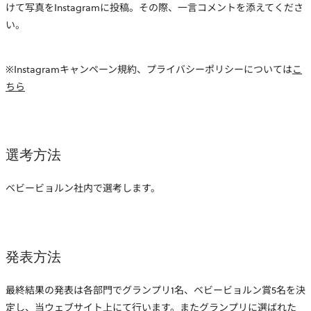
けて写真をInstagramに投稿。その際、一言コメントを添えてくださ
い。
※Instagramキャンペーン規約、プライバシーポリシーについては
こ
新
ちら
し
い
タ
選考方法
ブ
で
ベビービョルン社内で選考します。
開
き
ま
す
発表方法
最終結果の発表は各部門でグランプリ1名、ベビービョルン賞5名を決
定し、当ウェブサイト上にて行います。またグランプリに選ばれた