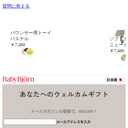
新
質問に答える
し
い
タ
ブ
バウンサー用トーイ
で
パステル
ソフトト
開
￥7,480
ニュート
き
￥7,480
ま
す
日本語
あなたへのウェルカムギフト
メールマガジンの登録で、10%OFF！
メールアドレスを入力