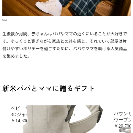
生後数か月間、赤ちゃんはパパやママの近くにいることが大好きで
す。ゆっくりと寛ぎながら家族との絆を感じ、それでいて部屋は片
付けやすいホリデーを過ごすために、パパやママを助ける人気商品
を集めました。
新米パパとママに贈るギフト
ベビーキャリア Mini
バウンサー
3Dジャージー, ライトベージュ
ウーブン
￥14,300
￥29,700
+
9