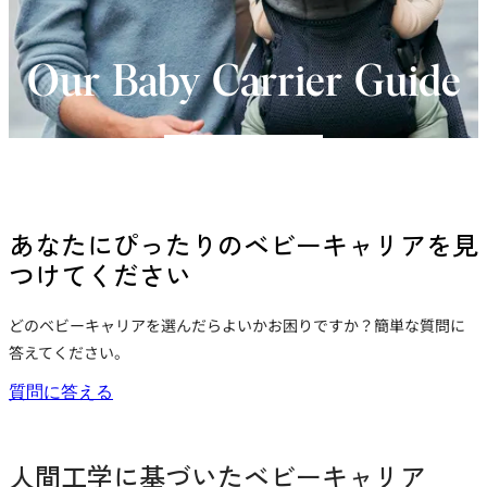
Our Baby Carrier Guide
あなたにぴったりのベビーキャリアを見
つけてください
どのベビーキャリアを選んだらよいかお困りですか？簡単な質問に
答えてください。
新
質問に答える
し
い
タ
人間工学に基づいたベビーキャリア
ブ