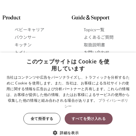
Product
Guide＆Support
ベビーキャリア
Topics一覧
バウンサー
よくあるご質問
キッチン
取扱説明書
トイレ
お問い合わせ
ベビーインテリア
抱っこ紐ガイド
このウェブサイトは Cookie を使
セットで 最大15%お得
バウンサーガイド
用しています
に！
使い方ビデオ
当社はコンテンツや広告をパーソナライズし、トラフィックを分析するた
ギフトガイド
めに Cookie を使用します。また、当社は、お客様による当社サイトの使
用に関する情報を広告および分析パートナーと共有します。これらの情報
は、お客様が提供した他の情報、またはお客様によるサービスの使用から
Cookie設定
収集した他の情報と組み合わされる場合があります。
プライバシーポリ
シー
プライバシーポリシー
全て拒否する
すべてを受け入れる
Copyright © 2025 ベビービョルン株式会社 All Rights Reserved.
詳細を表示