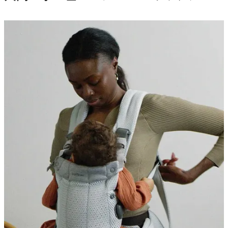
で
開
き
ま
す