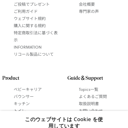
ご投稿でプレゼント
会社概要
ご利用ガイド
専門家の声
ウェブサイト規約
購入に関する規約
特定商取引法に基づく表
示
INFORMATION
リコール製品について
Product
Guide＆Support
ベビーキャリア
Topics一覧
バウンサー
よくあるご質問
キッチン
取扱説明書
トイレ
お問い合わせ
ベビーインテリア
抱っこ紐ガイド
このウェブサイトは Cookie を使
セットで 最大15%お得
バウンサーガイド
用しています