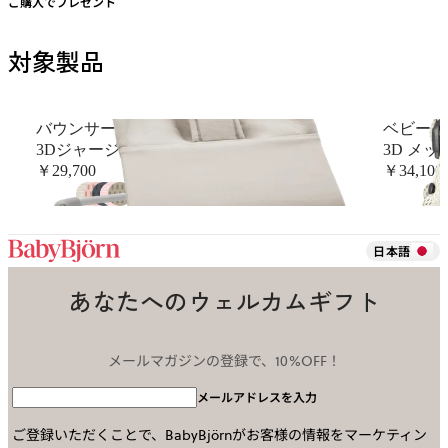
ご購入でプレゼント
対象製品
バウンサーBliss（ブリス）
ベビーキャ
3Dジャージー , ライトベージュ
3D メッ
￥29,700
￥34,100
+
18
日本語
あなたへのウェルカムギフト
メールマガジンの登録で、10%OFF！
メールアドレスを入力
ご登録いただくことで、BabyBjörnがお客様の情報をマーケティン