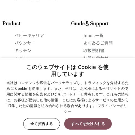
Product
Guide＆Support
ベビーキャリア
Topics一覧
バウンサー
よくあるご質問
キッチン
取扱説明書
トイレ
お問い合わせ
ベビーインテリア
抱っこ紐ガイド
このウェブサイトは Cookie を使
セットで 最大15%お得
バウンサーガイド
用しています
に！
使い方ビデオ
当社はコンテンツや広告をパーソナライズし、トラフィックを分析するた
ギフトガイド
めに Cookie を使用します。また、当社は、お客様による当社サイトの使
用に関する情報を広告および分析パートナーと共有します。これらの情報
は、お客様が提供した他の情報、またはお客様によるサービスの使用から
Cookie設定
収集した他の情報と組み合わされる場合があります。
プライバシーポリ
シー
プライバシーポリシー
全て拒否する
すべてを受け入れる
Copyright © 2025 ベビービョルン株式会社 All Rights Reserved.