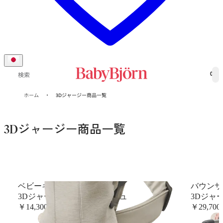
0
検索
ホーム
3Dジャージー商品一覧
3Dジャージー商品一覧
ベビーキャリア Mini
バウンサー
3Dジャージー, ライトベージュ
3Dジャ
￥14,300
￥29,700
+
9