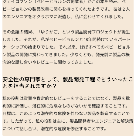
ジェイコブソン（ベビービョルンの創業者）がこの本を読み、ベ
ビービョルンの製品改善に関心を持ってくれたようです。 彼は 2 人
のエンジニアをオクラホマに派遣し、私に会わせてくれました。
その会議の結果、「ゆりかご」という製品開発プロジェクトが誕生
しました。それが、私がベビービョルンと 18年間続けているパート
ナーシップの始まりでした。 それ以来、ほぼすべてのベビービョル
ン製品の開発に携わってきました。少なくとも、発売前に製品の概
念的な話し合いやレビューに関わってきました。
安全性の専門家として、製品開発工程でどういったこ
とを担当されますか？
私の役割は賞賛や肯定的なレビューをすることではなく、製品を批
判的に評価し、潜在的に危険なものがないかを確認することです。
目標は、このような潜在的な危険を伴わない製品を製造することで
す。したがって、私の役割は主に、製品開発者やエンジニアと解決策
について話し合い、潜在的な危険を修正することです。