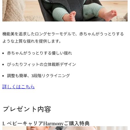
+
18
お
買
い
機能美を追求したロングセラーモデルで、赤ちゃんがうっとりする
物
カ
ような上質な揺れを提供します。
ゴ
に
赤ちゃんがうっとりする優しい揺れ
追
加
ぴったりフィットの立体裁断デザイン
調整も簡単、3段階リクライニング
詳しくはこちら
プレゼント内容
1. ベビーキャリアHarmonyご購入特典