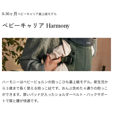
0-36ヶ月
ベビーキャリア最上級モデル
ベビーキャリア Harmony
ベビーキャリア Harmony
3D メッシュ, ダークグリーン
￥34,100
+
6
お
買
い
ハーモニーはベビービョルンの抱っこひも最上級モデル。新生児か
物
カ
ら３歳まで長く使える抱っこ紐です。おんぶ含めた４通りの抱っこ
ゴ
ができます。厚いパッドが入ったショルダーベルト・バックサポー
に
トで肩と腰が快適です。
追
加