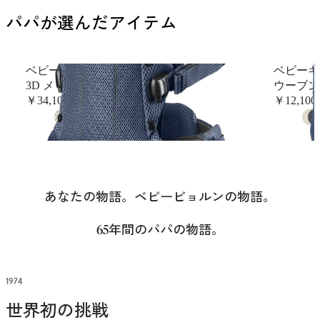
パパが選んだアイテム
ベビーキャリア Harmony
ベビーキャ
3D メッシュ, ネイビー
ウーブン
￥34,100
￥12,100
+
6
あなたの物語。ベビービョルンの物語。
65年間のパパの物語。
1974
世界初の挑戦