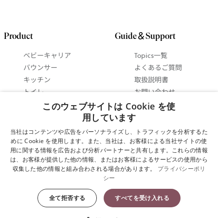
Product
Guide＆Support
ベビーキャリア
Topics一覧
バウンサー
よくあるご質問
キッチン
取扱説明書
トイレ
お問い合わせ
ベビーインテリア
抱っこ紐ガイド
このウェブサイトは Cookie を使
セットで 最大15%お得
バウンサーガイド
用しています
に！
使い方ビデオ
当社はコンテンツや広告をパーソナライズし、トラフィックを分析するた
ギフトガイド
めに Cookie を使用します。また、当社は、お客様による当社サイトの使
用に関する情報を広告および分析パートナーと共有します。これらの情報
は、お客様が提供した他の情報、またはお客様によるサービスの使用から
Cookie設定
収集した他の情報と組み合わされる場合があります。
プライバシーポリ
シー
プライバシーポリシー
全て拒否する
すべてを受け入れる
Copyright © 2025 ベビービョルン株式会社 All Rights Reserved.